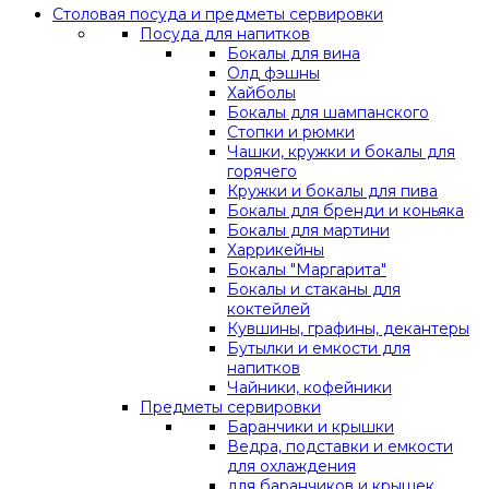
Столовая посуда и предметы сервировки
Посуда для напитков
Бокалы для вина
Олд фэшны
Хайболы
Бокалы для шампанского
Стопки и рюмки
Чашки, кружки и бокалы для
горячего
Кружки и бокалы для пива
Бокалы для бренди и коньяка
Бокалы для мартини
Харрикейны
Бокалы "Маргарита"
Бокалы и стаканы для
коктейлей
Кувшины, графины, декантеры
Бутылки и емкости для
напитков
Чайники, кофейники
Предметы сервировки
Баранчики и крышки
Ведра, подставки и емкости
для охлаждения
для баранчиков и крышек