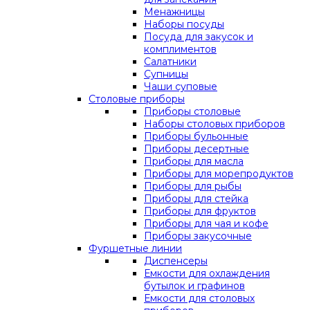
Менажницы
Наборы посуды
Посуда для закусок и
комплиментов
Салатники
Супницы
Чаши суповые
Столовые приборы
Приборы столовые
Наборы столовых приборов
Приборы бульонные
Приборы десертные
Приборы для масла
Приборы для морепродуктов
Приборы для рыбы
Приборы для стейка
Приборы для фруктов
Приборы для чая и кофе
Приборы закусочные
Фуршетные линии
Диспенсеры
Емкости для охлаждения
бутылок и графинов
Емкости для столовых