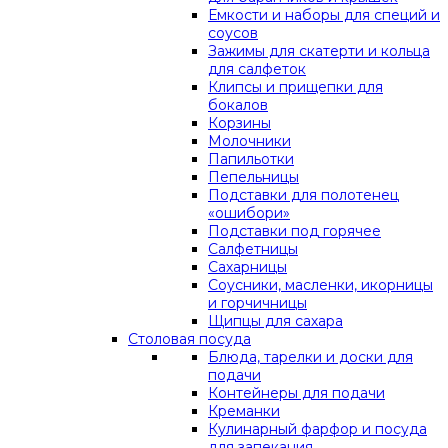
Емкости и наборы для специй и
соусов
Зажимы для скатерти и кольца
для салфеток
Клипсы и прищепки для
бокалов
Корзины
Молочники
Папильотки
Пепельницы
Подставки для полотенец
«ошибори»
Подставки под горячее
Салфетницы
Сахарницы
Соусники, масленки, икорницы
и горчичницы
Щипцы для сахара
Столовая посуда
Блюда, тарелки и доски для
подачи
Контейнеры для подачи
Креманки
Кулинарный фарфор и посуда
для запекания