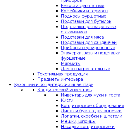
приборов
Емкости фуршетные
Кофейники и термосы
Подносы фуршетные
Подставки для бутылок
Подставки для вафельных
стаканчиков
Подставки для мяса
Подставки для сэндвичей
Приборы сервировочные
Этажерки, вазы и подставки
фуршетные
Мармиты
Лампы нагревательные
Текстильная продукция
Предметы интерьера
Кухонный и кондитерский инвентарь
Кондитерский инвентарь
Инвентарь для муки и теста
Кисти
Кондитерское оборудование
Листы и бумага для выпечки
Лопатки, скребки и шпатели
Мешки, шприцы
Насадки кондитерские и