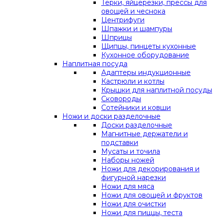
Терки, яйцерезки, прессы для
овощей и чеснока
Центрифуги
Шпажки и шампуры
Шприцы
Щипцы, пинцеты кухонные
Кухонное оборудование
Наплитная посуда
Адаптеры индукционные
Кастрюли и котлы
Крышки для наплитной посуды
Сковороды
Сотейники и ковши
Ножи и доски разделочные
Доски разделочные
Магнитные держатели и
подставки
Мусаты и точила
Наборы ножей
Ножи для декорирования и
фигурной нарезки
Ножи для мяса
Ножи для овощей и фруктов
Ножи для очистки
Ножи для пиццы, теста