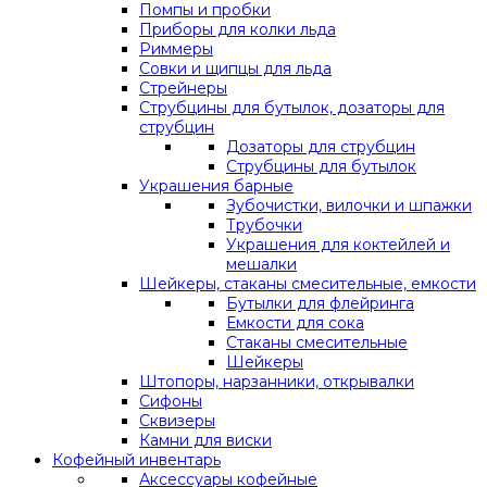
Помпы и пробки
Приборы для колки льда
Риммеры
Совки и щипцы для льда
Стрейнеры
Струбцины для бутылок, дозаторы для
струбцин
Дозаторы для струбцин
Струбцины для бутылок
Украшения барные
Зубочистки, вилочки и шпажки
Трубочки
Украшения для коктейлей и
мешалки
Шейкеры, стаканы смесительные, емкости
Бутылки для флейринга
Емкости для сока
Стаканы смесительные
Шейкеры
Штопоры, нарзанники, открывалки
Сифоны
Сквизеры
Камни для виски
Кофейный инвентарь
Аксессуары кофейные