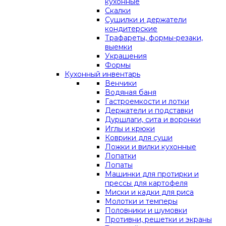
кухонные
Скалки
Сушилки и держатели
кондитерские
Трафареты, формы-резаки,
выемки
Украшения
Формы
Кухонный инвентарь
Венчики
Водяная баня
Гастроемкости и лотки
Держатели и подставки
Дуршлаги, сита и воронки
Иглы и крюки
Коврики для суши
Ложки и вилки кухонные
Лопатки
Лопаты
Машинки для протирки и
прессы для картофеля
Миски и кадки для риса
Молотки и темперы
Половники и шумовки
Противни, решетки и экраны