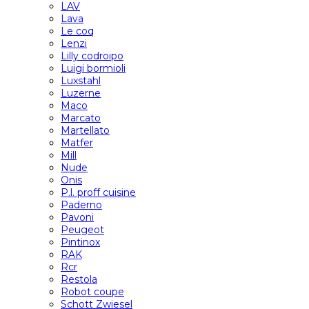
LAV
Lava
Le coq
Lenzi
Lilly codroipo
Luigi bormioli
Luxstahl
Luzerne
Maco
Marcato
Martellato
Matfer
Mill
Nude
Onis
P.l. proff cuisine
Paderno
Pavoni
Peugeot
Pintinox
RAK
Rcr
Restola
Robot coupe
Schott Zwiesel