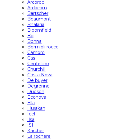
Arcoroc
Ardacam
Bartscher
Beaumont
Bhalaria
Bloomfield
Boj
Bonna
Bormioli rocco
Cambro
Cas
Centellino
Churchill
Costa Nova
De buyer
Degrenne
Dudson
Econova
Ella
Hurakan
Icel
Ilsa
ISI
Karcher
La rochere