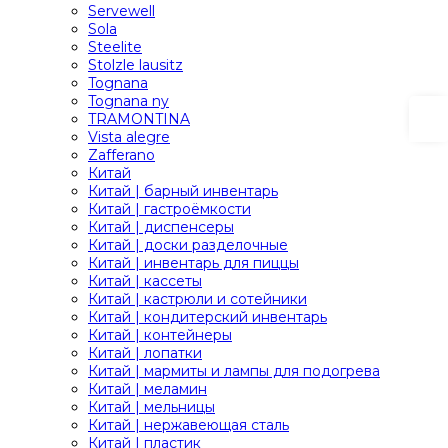
Servewell
Sola
Steelite
Stolzle lausitz
Tognana
Tognana ny
TRAMONTINA
Vista alegre
Zafferano
Китай
Китай | барный инвентарь
Китай | гастроёмкости
Китай | диспенсеры
Китай | доски разделочные
Китай | инвентарь для пиццы
Китай | кассеты
Китай | кастрюли и сотейники
Китай | кондитерский инвентарь
Китай | контейнеры
Китай | лопатки
Китай | мармиты и лампы для подогрева
Китай | меламин
Китай | мельницы
Китай | нержавеющая сталь
Китай | пластик