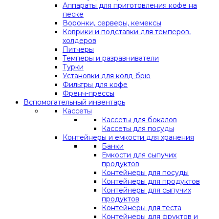
Аппараты для приготовления кофе на
песке
Воронки, серверы, кемексы
Коврики и подставки для темперов,
холдеров
Питчеры
Темперы и разравниватели
Турки
Установки для колд-брю
Фильтры для кофе
Френч-прессы
Вспомогательный инвентарь
Кассеты
Кассеты для бокалов
Кассеты для посуды
Контейнеры и емкости для хранения
Банки
Емкости для сыпучих
продуктов
Контейнеры для посуды
Контейнеры для продуктов
Контейнеры для сыпучих
продуктов
Контейнеры для теста
Контейнеры для фруктов и