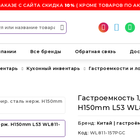
ЗАКАЗЕ С САЙТА СКИДКА
10%
( КРОМЕ ТОВАРОВ ПО АК
мпании
Все бренды
Обратная связь
Дос
вентарь
Кухонный инвентарь
Гастроемкости и л
Гастроемкость 1
H150mm L53 WL8
Бренд:
Китай | гастроё
Код:
WL811-157PGC