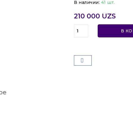
В наличии:
41 шт.
210 000 UZS
В К
ре