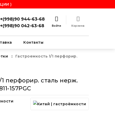
ЦИИ )
+(998)90 944-63-68
+(998)90 042-63-68
Войти
Корзина
тавка
Контакты
отки
Гастроемкость 1/1 перфорир.
/1 перфорир. сталь нерж.
11-157PGC
мкости