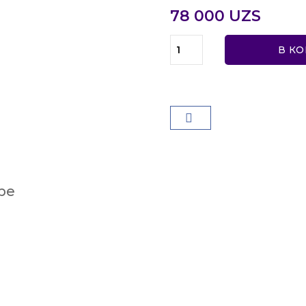
78 000 UZS
В К
ре