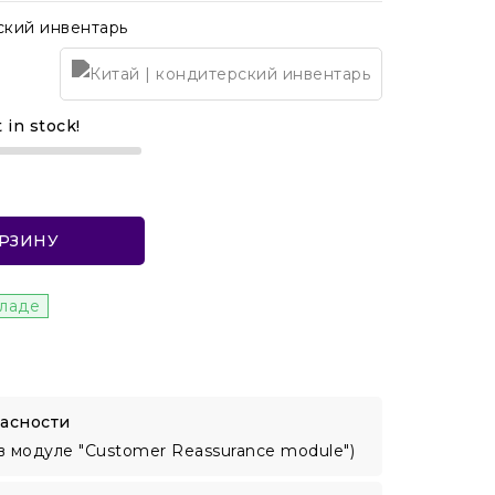
ский инвентарь
t in stock!
ОРЗИНУ
кладе
асности
в модуле "Customer Reassurance module")