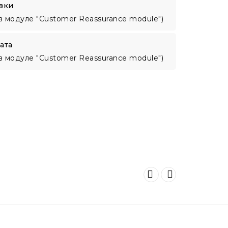
вки
в модуле "Customer Reassurance module")
ата
в модуле "Customer Reassurance module")