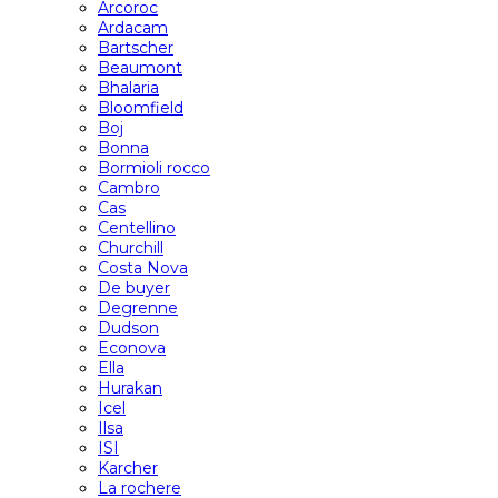
Arcoroc
Ardacam
Bartscher
Beaumont
Bhalaria
Bloomfield
Boj
Bonna
Bormioli rocco
Cambro
Cas
Centellino
Churchill
Costa Nova
De buyer
Degrenne
Dudson
Econova
Ella
Hurakan
Icel
Ilsa
ISI
Karcher
La rochere