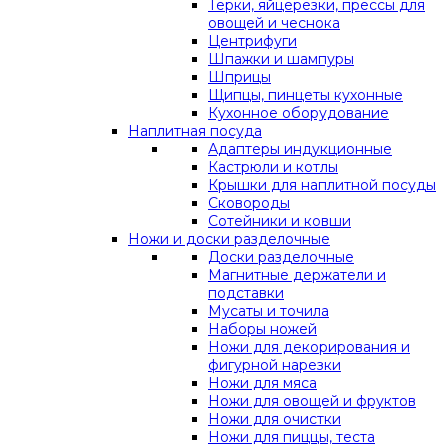
Терки, яйцерезки, прессы для
овощей и чеснока
Центрифуги
Шпажки и шампуры
Шприцы
Щипцы, пинцеты кухонные
Кухонное оборудование
Наплитная посуда
Адаптеры индукционные
Кастрюли и котлы
Крышки для наплитной посуды
Сковороды
Сотейники и ковши
Ножи и доски разделочные
Доски разделочные
Магнитные держатели и
подставки
Мусаты и точила
Наборы ножей
Ножи для декорирования и
фигурной нарезки
Ножи для мяса
Ножи для овощей и фруктов
Ножи для очистки
Ножи для пиццы, теста