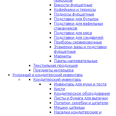
приборов
Емкости фуршетные
Кофейники и термосы
Подносы фуршетные
Подставки для бутылок
Подставки для вафельных
стаканчиков
Подставки для мяса
Подставки для сэндвичей
Приборы сервировочные
Этажерки, вазы и подставки
фуршетные
Мармиты
Лампы нагревательные
Текстильная продукция
Предметы интерьера
Кухонный и кондитерский инвентарь
Кондитерский инвентарь
Инвентарь для муки и теста
Кисти
Кондитерское оборудование
Листы и бумага для выпечки
Лопатки, скребки и шпатели
Мешки, шприцы
Насадки кондитерские и