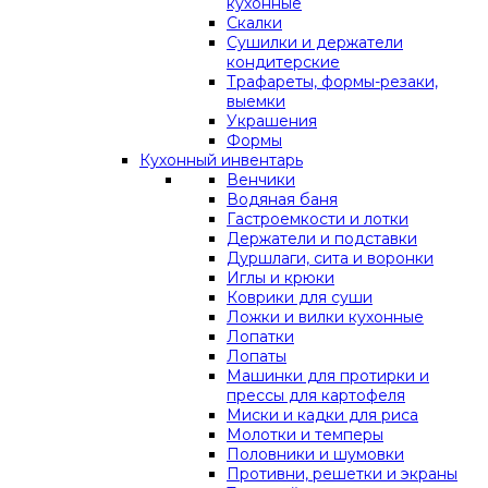
кухонные
Скалки
Сушилки и держатели
кондитерские
Трафареты, формы-резаки,
выемки
Украшения
Формы
Кухонный инвентарь
Венчики
Водяная баня
Гастроемкости и лотки
Держатели и подставки
Дуршлаги, сита и воронки
Иглы и крюки
Коврики для суши
Ложки и вилки кухонные
Лопатки
Лопаты
Машинки для протирки и
прессы для картофеля
Миски и кадки для риса
Молотки и темперы
Половники и шумовки
Противни, решетки и экраны