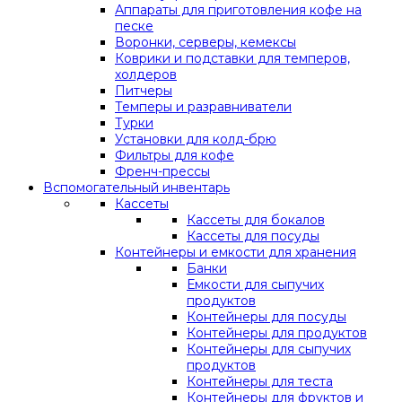
Аппараты для приготовления кофе на
песке
Воронки, серверы, кемексы
Коврики и подставки для темперов,
холдеров
Питчеры
Темперы и разравниватели
Турки
Установки для колд-брю
Фильтры для кофе
Френч-прессы
Вспомогательный инвентарь
Кассеты
Кассеты для бокалов
Кассеты для посуды
Контейнеры и емкости для хранения
Банки
Емкости для сыпучих
продуктов
Контейнеры для посуды
Контейнеры для продуктов
Контейнеры для сыпучих
продуктов
Контейнеры для теста
Контейнеры для фруктов и