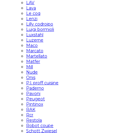
LAV
Lava
Le coq
Lenzi
Lilly codroipo
Luigi bormioli
Luxstahl
Luzerne
Maco
Marcato
Martellato
Matfer
Mill
Nude
Onis
P.l. proff cuisine
Paderno
Pavoni
Peugeot
Pintinox
RAK
Rcr
Restola
Robot coupe
Schott Zwiesel