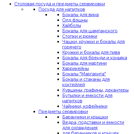
Столовая посуда и предметы сервировки
Посуда для напитков
Бокалы для вина
Олд фэшны
Хайболы
Бокалы для шампанского
Стопки и рюмки
Чашки, кружки и бокалы для
горячего
Кружки и бокалы для пива
Бокалы для бренди и коньяка
Бокалы для мартини
Харрикейны
Бокалы "Маргарита"
Бокалы и стаканы для
коктейлей
Кувшины, графины, декантеры
Бутылки и емкости для
напитков
Чайники, кофейники
Предметы сервировки
Баранчики и крышки
Ведра, подставки и емкости
для охлаждения
для баранчиков и крышек