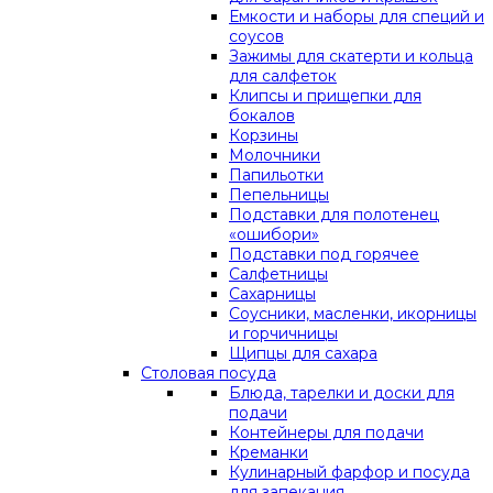
Емкости и наборы для специй и
соусов
Зажимы для скатерти и кольца
для салфеток
Клипсы и прищепки для
бокалов
Корзины
Молочники
Папильотки
Пепельницы
Подставки для полотенец
«ошибори»
Подставки под горячее
Салфетницы
Сахарницы
Соусники, масленки, икорницы
и горчичницы
Щипцы для сахара
Столовая посуда
Блюда, тарелки и доски для
подачи
Контейнеры для подачи
Креманки
Кулинарный фарфор и посуда
для запекания