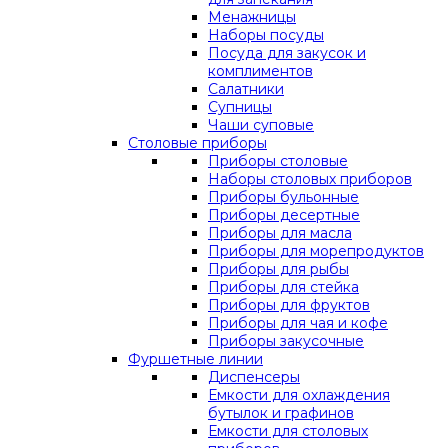
Менажницы
Наборы посуды
Посуда для закусок и
комплиментов
Салатники
Супницы
Чаши суповые
Столовые приборы
Приборы столовые
Наборы столовых приборов
Приборы бульонные
Приборы десертные
Приборы для масла
Приборы для морепродуктов
Приборы для рыбы
Приборы для стейка
Приборы для фруктов
Приборы для чая и кофе
Приборы закусочные
Фуршетные линии
Диспенсеры
Емкости для охлаждения
бутылок и графинов
Емкости для столовых