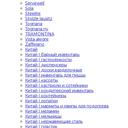
Servewell
Sola
Steelite
Stolzle lausitz
Tognana
Tognana ny
TRAMONTINA
Vista alegre
Zafferano
Китай
Китай | барный инвентарь
Китай | гастроёмкости
Китай | диспенсеры
Китай | доски разделочные
Китай | инвентарь для пиццы
Китай | кассеты
Китай | кастрюли и сотейники
Китай | кондитерский инвентарь
Китай | контейнеры
Китай | лопатки
Китай | мармиты и лампы для подогрева
Китай | меламин
Китай | мельницы
Китай | нержавеющая сталь
Китай | пластик