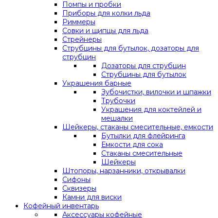
Помпы и пробки
Приборы для колки льда
Риммеры
Совки и щипцы для льда
Стрейнеры
Струбцины для бутылок, дозаторы для
струбцин
Дозаторы для струбцин
Струбцины для бутылок
Украшения барные
Зубочистки, вилочки и шпажки
Трубочки
Украшения для коктейлей и
мешалки
Шейкеры, стаканы смесительные, емкости
Бутылки для флейринга
Емкости для сока
Стаканы смесительные
Шейкеры
Штопоры, нарзанники, открывалки
Сифоны
Сквизеры
Камни для виски
Кофейный инвентарь
Аксессуары кофейные