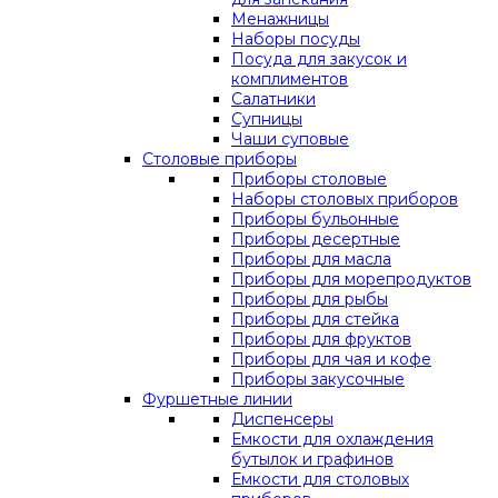
Менажницы
Наборы посуды
Посуда для закусок и
комплиментов
Салатники
Супницы
Чаши суповые
Столовые приборы
Приборы столовые
Наборы столовых приборов
Приборы бульонные
Приборы десертные
Приборы для масла
Приборы для морепродуктов
Приборы для рыбы
Приборы для стейка
Приборы для фруктов
Приборы для чая и кофе
Приборы закусочные
Фуршетные линии
Диспенсеры
Емкости для охлаждения
бутылок и графинов
Емкости для столовых