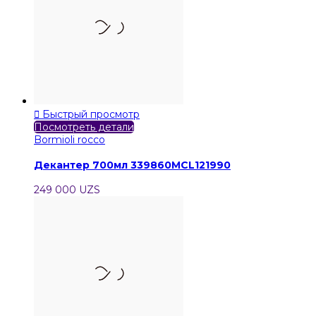

Быстрый просмотр
Посмотреть детали
Bormioli rocco
Декантер 700мл 339860MCL121990
249 000 UZS