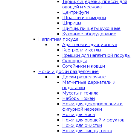
Терки, яйцерезки, прессы для
овощей и чеснока
Центрифуги
Шпажки и шампуры
Шприцы
Щипцы, пинцеты кухонные
Кухонное оборудование
Наплитная посуда
Адаптеры индукционные
Кастрюли и котлы
Крышки для наплитной посуды
Сковороды
Сотейники и ковши
Ножи и доски разделочные
Доски разделочные
Магнитные держатели и
подставки
Мусаты и точила
Наборы ножей
Ножи для декорирования и
фигурной нарезки
Ножи для мяса
Ножи для овощей и фруктов
Ножи для очистки
Ножи для пиццы, теста