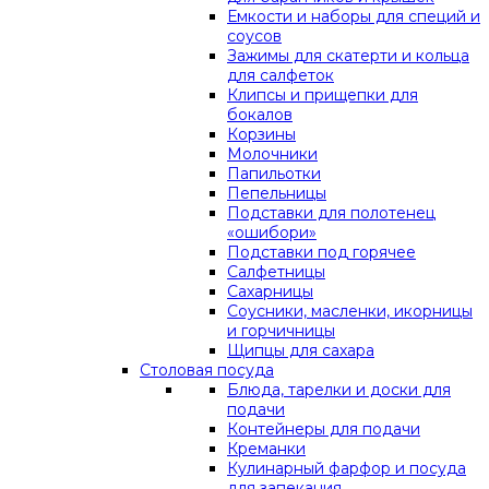
Емкости и наборы для специй и
соусов
Зажимы для скатерти и кольца
для салфеток
Клипсы и прищепки для
бокалов
Корзины
Молочники
Папильотки
Пепельницы
Подставки для полотенец
«ошибори»
Подставки под горячее
Салфетницы
Сахарницы
Соусники, масленки, икорницы
и горчичницы
Щипцы для сахара
Столовая посуда
Блюда, тарелки и доски для
подачи
Контейнеры для подачи
Креманки
Кулинарный фарфор и посуда
для запекания