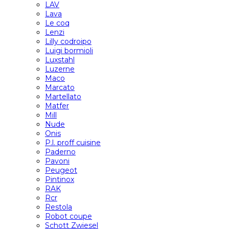
LAV
Lava
Le coq
Lenzi
Lilly codroipo
Luigi bormioli
Luxstahl
Luzerne
Maco
Marcato
Martellato
Matfer
Mill
Nude
Onis
P.l. proff cuisine
Paderno
Pavoni
Peugeot
Pintinox
RAK
Rcr
Restola
Robot coupe
Schott Zwiesel