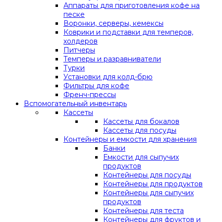
Аппараты для приготовления кофе на
песке
Воронки, серверы, кемексы
Коврики и подставки для темперов,
холдеров
Питчеры
Темперы и разравниватели
Турки
Установки для колд-брю
Фильтры для кофе
Френч-прессы
Вспомогательный инвентарь
Кассеты
Кассеты для бокалов
Кассеты для посуды
Контейнеры и емкости для хранения
Банки
Емкости для сыпучих
продуктов
Контейнеры для посуды
Контейнеры для продуктов
Контейнеры для сыпучих
продуктов
Контейнеры для теста
Контейнеры для фруктов и