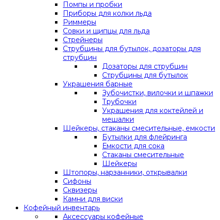
Помпы и пробки
Приборы для колки льда
Риммеры
Совки и щипцы для льда
Стрейнеры
Струбцины для бутылок, дозаторы для
струбцин
Дозаторы для струбцин
Струбцины для бутылок
Украшения барные
Зубочистки, вилочки и шпажки
Трубочки
Украшения для коктейлей и
мешалки
Шейкеры, стаканы смесительные, емкости
Бутылки для флейринга
Емкости для сока
Стаканы смесительные
Шейкеры
Штопоры, нарзанники, открывалки
Сифоны
Сквизеры
Камни для виски
Кофейный инвентарь
Аксессуары кофейные