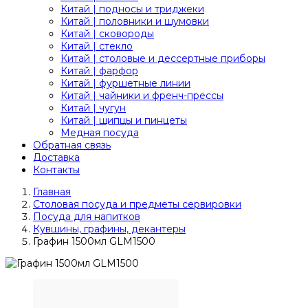
Китай | подносы и триджеки
Китай | половники и шумовки
Китай | сковороды
Китай | стекло
Китай | столовые и дессертные приборы
Китай | фарфор
Китай | фуршетные линии
Китай | чайники и френч-прессы
Китай | чугун
Китай | щипцы и пинцеты
Медная посуда
Обратная связь
Доставка
Контакты
Главная
Столовая посуда и предметы сервировки
Посуда для напитков
Кувшины, графины, декантеры
Графин 1500мл GLM1500