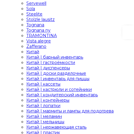
Servewell
Sola
Steelite
Stolzle lausitz
Tognana
Tognana ny
TRAMONTINA
Vista alegre
Zafferano
Китай
Китай | барный инвентарь
Китай | гастроёмкости
Китай | диспенсеры
Китай | доски разделочные
Китай | инвентарь для пиццы
Китай | кассеты
Китай | кастрюли и сотейники
Китай | кондитерский инвентарь
Китай | контейнеры
Китай | лопатки
Китай | мармиты и лампы для подогрева
Китай | меламин
Китай | мельницы
Китай | нержавеющая сталь
Китай | пластик