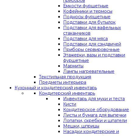
приборов
Емкости фуршетные
Кофейники и термосы
Подносы фуршетные
Подставки для бутылок
Подставки для вафельных
стаканчиков
Подставки для мяса
Подставки для сэндвичей
Приборы сервировочные
Этажерки, вазы и подставки
фуршетные
Мармиты
Лампы нагревательные
Текстильная продукция
Предметы интерьера
Кухонный и кондитерский инвентарь
Кондитерский инвентарь
Инвентарь для муки и теста
Кисти
Кондитерское оборудование
Листы и бумага для выпечки
Лопатки, скребки и шпатели
Мешки, шприцы
Насадки кондитерские и