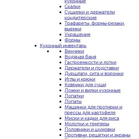
кухонные
Скалки
Сушилки и держатели
кондитерские
Трафареты, формы-резаки,
выемки
Украшения
Формы
Кухонный инвентарь
Венчики
Водяная баня
Гастроемкости и лотки
Держатели и подставки
Дуршлаги, сита и воронки
Иглы и крюки
Коврики для суши
Ложки и вилки кухонные
Лопатки
Лопаты
Машинки для протирки и
прессы для картофеля
Миски и кадки для риса
Молотки и темперы
Половники и шумовки
Противни, решетки и экраны