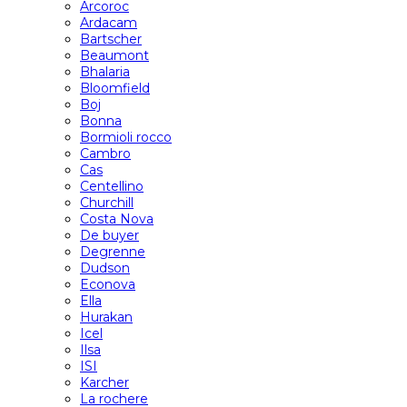
Arcoroc
Ardacam
Bartscher
Beaumont
Bhalaria
Bloomfield
Boj
Bonna
Bormioli rocco
Cambro
Cas
Centellino
Churchill
Costa Nova
De buyer
Degrenne
Dudson
Econova
Ella
Hurakan
Icel
Ilsa
ISI
Karcher
La rochere