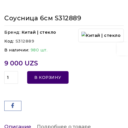
Соусница 6см S312889
Бренд:
Китай | стекло
Код:
S312889
В наличии:
980 шт.
9 000 UZS
В КОРЗИНУ
Описание
Подробнее о товаре