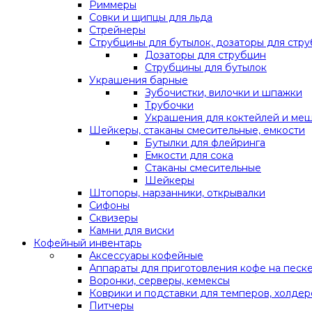
Риммеры
Совки и щипцы для льда
Стрейнеры
Струбцины для бутылок, дозаторы для стр
Дозаторы для струбцин
Струбцины для бутылок
Украшения барные
Зубочистки, вилочки и шпажки
Трубочки
Украшения для коктейлей и ме
Шейкеры, стаканы смесительные, емкости
Бутылки для флейринга
Емкости для сока
Стаканы смесительные
Шейкеры
Штопоры, нарзанники, открывалки
Сифоны
Сквизеры
Камни для виски
Кофейный инвентарь
Аксессуары кофейные
Аппараты для приготовления кофе на песк
Воронки, серверы, кемексы
Коврики и подставки для темперов, холдер
Питчеры