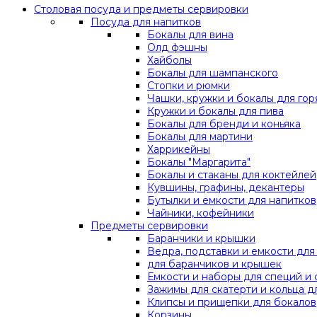
Столовая посуда и предметы сервировки
Посуда для напитков
Бокалы для вина
Олд фэшны
Хайболы
Бокалы для шампанского
Стопки и рюмки
Чашки, кружки и бокалы для гор
Кружки и бокалы для пива
Бокалы для бренди и коньяка
Бокалы для мартини
Харрикейны
Бокалы "Маргарита"
Бокалы и стаканы для коктейлей
Кувшины, графины, декантеры
Бутылки и емкости для напитков
Чайники, кофейники
Предметы сервировки
Баранчики и крышки
Ведра, подставки и емкости дл
для баранчиков и крышек
Емкости и наборы для специй и 
Зажимы для скатерти и кольца д
Клипсы и прищепки для бокалов
Корзины