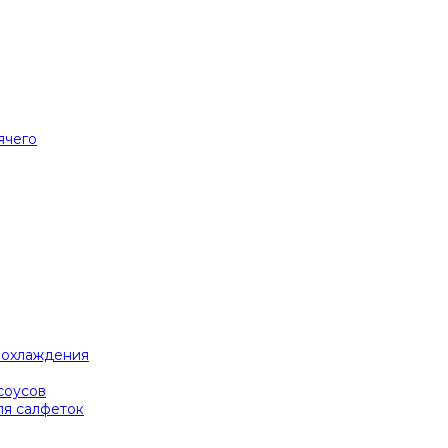
ячего
я охлаждения
соусов
ля салфеток