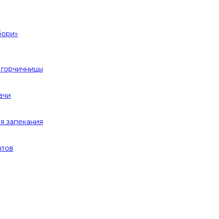
бори»
 горчичницы
ачи
я запекания
нтов