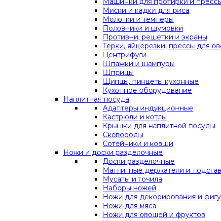
Машинки для протирки и прессы
Миски и кадки для риса
Молотки и темперы
Половники и шумовки
Противни, решетки и экраны
Терки, яйцерезки, прессы для о
Центрифуги
Шпажки и шампуры
Шприцы
Щипцы, пинцеты кухонные
Кухонное оборудование
Наплитная посуда
Адаптеры индукционные
Кастрюли и котлы
Крышки для наплитной посуды
Сковороды
Сотейники и ковши
Ножи и доски разделочные
Доски разделочные
Магнитные держатели и подста
Мусаты и точила
Наборы ножей
Ножи для декорирования и фигу
Ножи для мяса
Ножи для овощей и фруктов