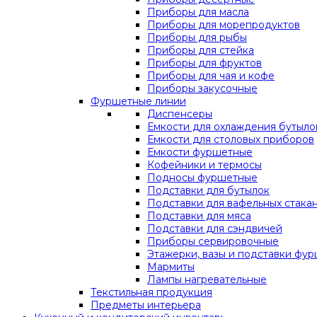
Приборы для масла
Приборы для морепродуктов
Приборы для рыбы
Приборы для стейка
Приборы для фруктов
Приборы для чая и кофе
Приборы закусочные
Фуршетные линии
Диспенсеры
Емкости для охлаждения бутыло
Емкости для столовых приборов
Емкости фуршетные
Кофейники и термосы
Подносы фуршетные
Подставки для бутылок
Подставки для вафельных стака
Подставки для мяса
Подставки для сэндвичей
Приборы сервировочные
Этажерки, вазы и подставки фу
Мармиты
Лампы нагревательные
Текстильная продукция
Предметы интерьера