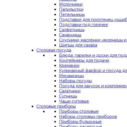
Молочники
Папильотки
Пепельницы
Подставки для полотенец «оши
Подставки под горячее
Салфетницы
Сахарницы
Соусники, масленки, икорницы и
Щипцы для сахара
Столовая посуда
Блюда, тарелки и доски для под
Контейнеры для подачи
Креманки
Кулинарный фарфор и посуда дл
Менажницы
Наборы посуды
Посуда для закусок и комплиме
Салатники
Супницы
Чаши суповые
Столовые приборы
Приборы столовые
Наборы столовых приборов
Приборы бульонные
Приборы десертные