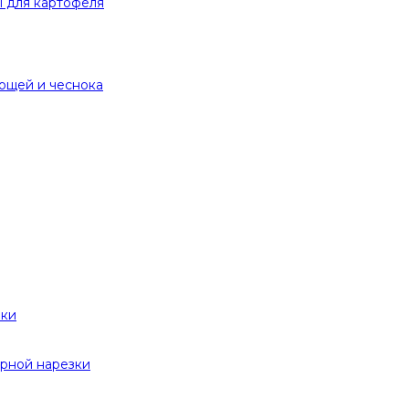
 для картофеля
вощей и чеснока
вки
рной нарезки