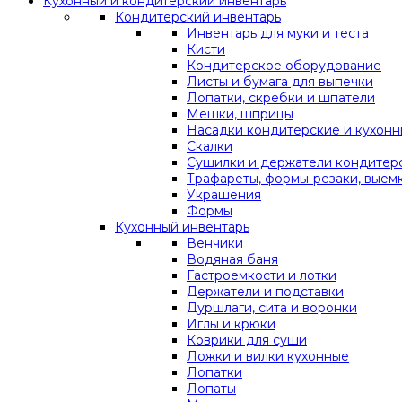
Кухонный и кондитерский инвентарь
Кондитерский инвентарь
Инвентарь для муки и теста
Кисти
Кондитерское оборудование
Листы и бумага для выпечки
Лопатки, скребки и шпатели
Мешки, шприцы
Насадки кондитерские и кухон
Скалки
Сушилки и держатели кондитер
Трафареты, формы-резаки, выем
Украшения
Формы
Кухонный инвентарь
Венчики
Водяная баня
Гастроемкости и лотки
Держатели и подставки
Дуршлаги, сита и воронки
Иглы и крюки
Коврики для суши
Ложки и вилки кухонные
Лопатки
Лопаты